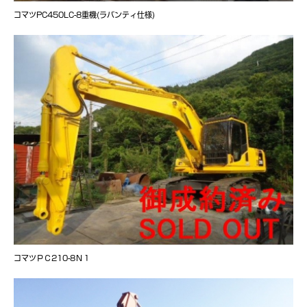
コマツPC450LC-8重機(ラバンティ仕様)
コマツＰＣ210-8Ｎ１