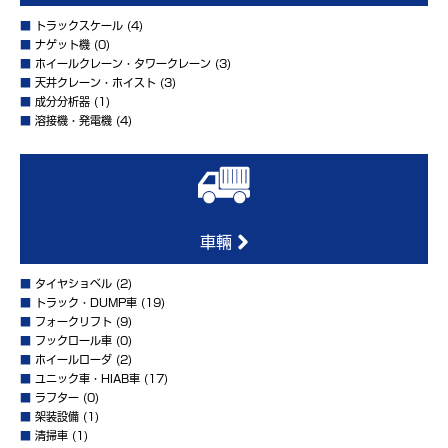
■
トラックスケール
(4)
■
ナゲット機
(0)
■
ホイールクレーン・タワークレーン
(3)
■
天井クレーン・ホイスト
(3)
■
成分分析器
(1)
■
溶接機・発電機
(4)
車輛
■
タイヤショベル
(2)
■
トラック・DUMP車
(19)
■
フォークリフト
(9)
■
フックロール車
(0)
■
ホイールローダ
(2)
■
ユニック車・HIAB車
(17)
■
ラフター
(0)
■
架装設備
(1)
■
清掃車
(1)