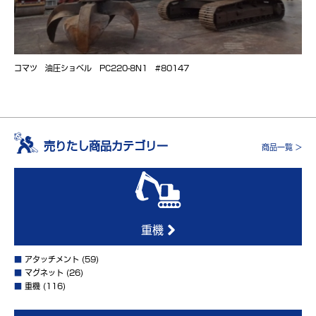
コマツ 油圧ショベル PC220-8N1 #80147
売りたし商品カテゴリー
商品一覧 >
重機
■
アタッチメント
(59)
■
マグネット
(26)
■
重機
(116)