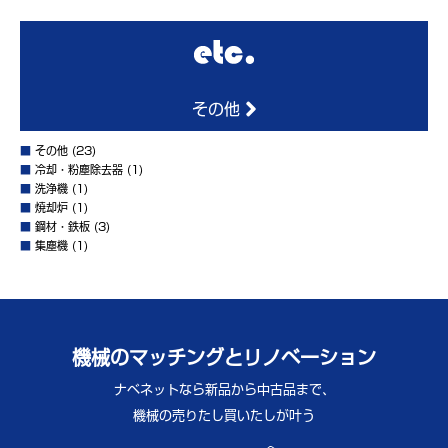
その他
■
その他
(23)
■
冷却・粉塵除去器
(1)
■
洗浄機
(1)
■
焼却炉
(1)
■
鋼材・鉄板
(3)
■
集塵機
(1)
機械のマッチングとリノベーション
ナベネットなら新品から中古品まで、
機械の売りたし買いたしが叶う