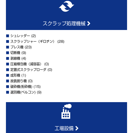
スクラップ処理機械
■
シュレッダー
(2)
■
スクラップシャー（ギロチン）
(28)
■
プレス機
(23)
■
切断機
(9)
■
剥線機
(4)
■
圧縮梱包機（減容器）
(0)
■
定置式スクラップローダ
(0)
■
成形機
(1)
■
故銑割り機
(0)
■
破砕機(粉砕機)
(15)
■
選別機(ベルコン)
(9)
工場設備