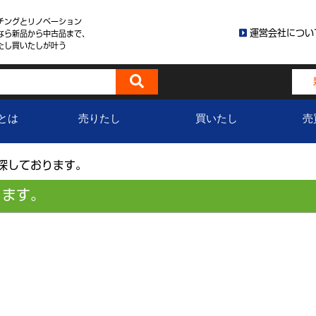
チングとリノベーション
運営会社につい
なら新品から中古品まで、
たし買いたしが叶う
とは
売りたし
買いたし
売
ク探しております。
ります。
。